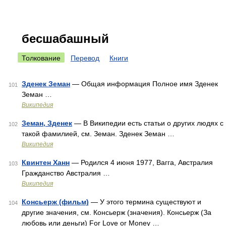
бесшабашный
Толкование
Перевод
Книги
Зденек Земан
— Общая информация Полное имя Зденек
101
Земан …
Википедия
Земан, Зденек
— В Википедии есть статьи о других людях с
102
такой фамилией, см. Земан. Зденек Земан …
Википедия
Квинтен Ханн
— Родился 4 июня 1977, Вагга, Австралия
103
Гражданство Австралия …
Википедия
Консьерж (фильм)
— У этого термина существуют и
104
другие значения, см. Консьерж (значения). Консьерж (За
любовь или деньги) For Love or Money …