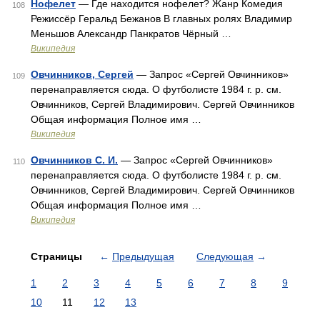
Нофелет
— Где находится нофелет? Жанр Комедия
108
Режиссёр Геральд Бежанов В главных ролях Владимир
Меньшов Александр Панкратов Чёрный …
Википедия
Овчинников, Сергей
— Запрос «Сергей Овчинников»
109
перенаправляется сюда. О футболисте 1984 г. р. см.
Овчинников, Сергей Владимирович. Сергей Овчинников
Общая информация Полное имя …
Википедия
Овчинников С. И.
— Запрос «Сергей Овчинников»
110
перенаправляется сюда. О футболисте 1984 г. р. см.
Овчинников, Сергей Владимирович. Сергей Овчинников
Общая информация Полное имя …
Википедия
Страницы
←
Предыдущая
Следующая
→
1
2
3
4
5
6
7
8
9
10
11
12
13