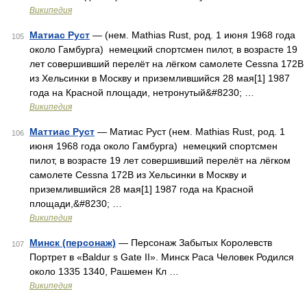
Википедия
Матиас Руст
— (нем. Mathias Rust, род. 1 июня 1968 года
105
около Гамбурга) немецкий спортсмен пилот, в возрасте 19
лет совершивший перелёт на лёгком самолете Cessna 172B
из Хельсинки в Москву и приземлившийся 28 мая[1] 1987
года на Красной площади, нетронутый&#8230; …
Википедия
Маттиас Руст
— Матиас Руст (нем. Mathias Rust, род. 1
106
июня 1968 года около Гамбурга) немецкий спортсмен
пилот, в возрасте 19 лет совершивший перелёт на лёгком
самолете Cessna 172B из Хельсинки в Москву и
приземлившийся 28 мая[1] 1987 года на Красной
площади,&#8230; …
Википедия
Минск (персонаж)
— Персонаж Забытых Королевств
107
Портрет в «Baldur s Gate II». Минск Раса Человек Родился
около 1335 1340, Рашемен Кл …
Википедия